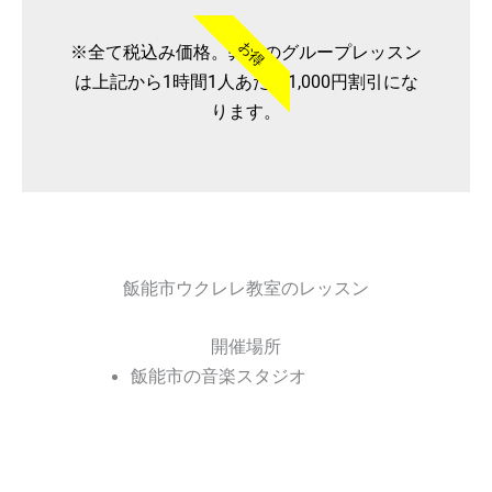
お得
※全て税込み価格。弊社のグループレッスン
は上記から1時間1人あたり1,000円割引にな
ります。
飯能市ウクレレ教室のレッスン
開催場所
飯能市の音楽スタジオ