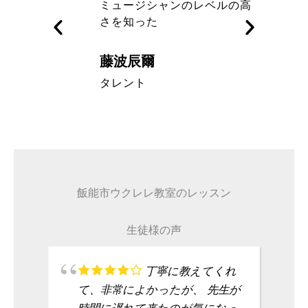
す
ミュージシャンのレベルの高
さを知った
藤波辰爾
A代表取締
タレント
飯能市ウクレレ教室のレッスン
生徒様の声
丁寧に教えてくれ
て、非常によかったが、 先生が
時間に遅れて来たのが気になっ