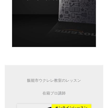
飯能市ウクレレ教室のレッスン
在籍プロ講師
ッスン
オンラインレッスン