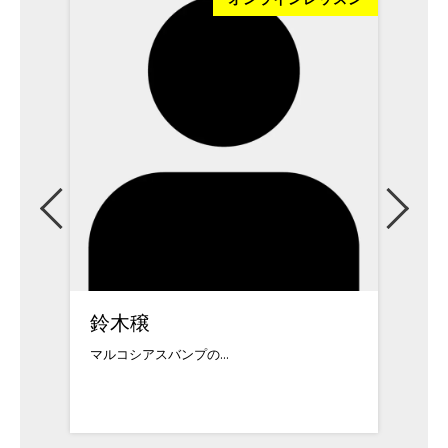
鈴木穣
黒田
マルコシアスバンプの...
ロサンゼ