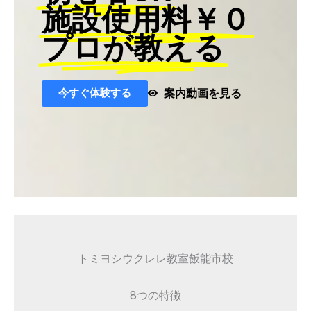
施設使用料￥０
プロが教える
今すぐ体験する
案内動画を見る
トミヨシウクレレ教室飯能市校
8つの特徴