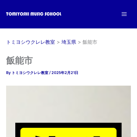
内
容
を
ス
キ
トミヨシウクレレ教室
埼玉県
飯能市
ッ
プ
飯能市
By
トミヨシウクレレ教室
/
2025年2月21日