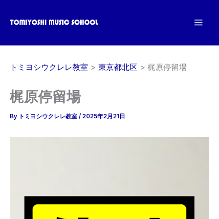
内
容
を
ス
キ
トミヨシウクレレ教室
東京都北区
梶原停留場
ッ
プ
梶原停留場
By
トミヨシウクレレ教室
/
2025年2月21日