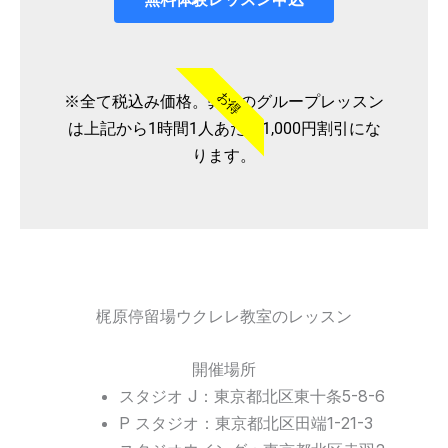
お得
※全て税込み価格。弊社のグループレッスン
は上記から1時間1人あたり1,000円割引にな
ります。
梶原停留場ウクレレ教室のレッスン
開催場所
スタジオ J：東京都北区東十条5-8-6
P スタジオ：東京都北区田端1-21-3