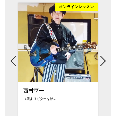
ッスン
オンラインレッスン
西村亨一
西山
16歳よりギターを始...
ギタリ