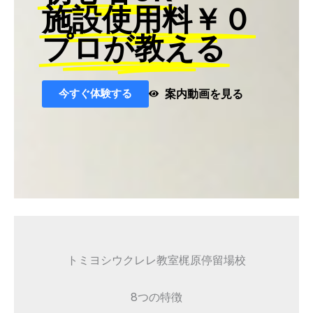
施設使用料￥０
プロが教える
今すぐ体験する
案内動画を見る
トミヨシウクレレ教室梶原停留場校
8つの特徴