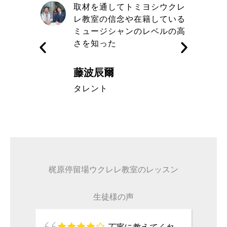
自信と責
取材を通してトミヨシウクレ
きる講師
レ教室の信念や在籍している
す
ミュージシャンのレベルの高
さを知った
藤波辰爾
A代表取締
タレント
梶原停留場ウクレレ教室のレッスン
生徒様の声
丁寧に教えてくれ