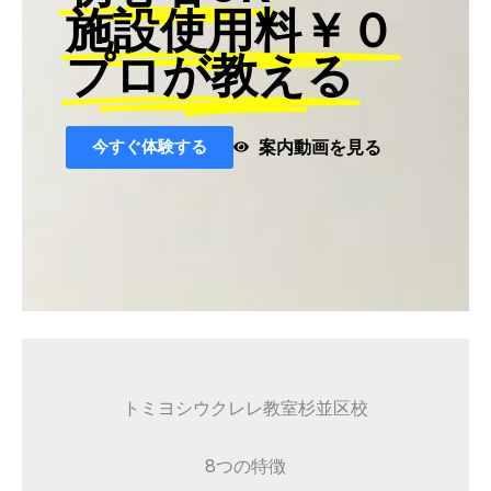
施設使用料￥０
プロが教える
今すぐ体験する
案内動画を見る
トミヨシウクレレ教室杉並区校
8つの特徴