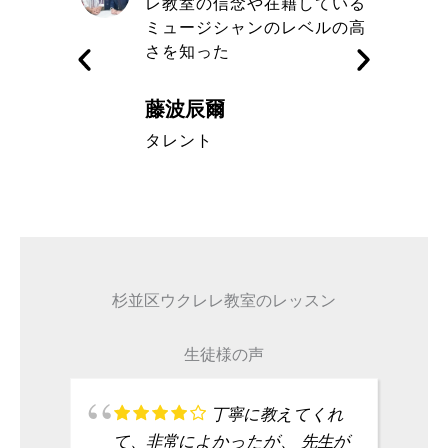
きる講師
レ教室の信念や在籍している
す
ミュージシャンのレベルの高
さを知った
藤波辰爾
A代表取締
タレント
杉並区ウクレレ教室のレッスン
生徒様の声
丁寧に教えてくれ
て、非常によかったが、 先生が