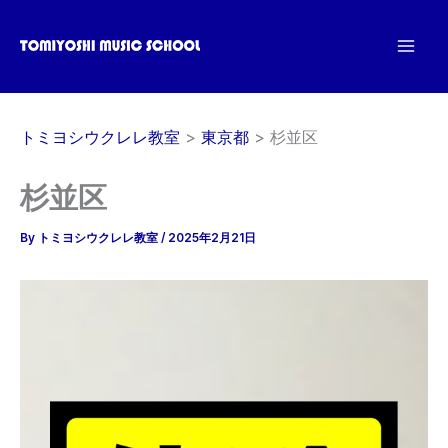
内
容
を
ス
キ
トミヨシウクレレ教室
東京都
杉並区
ッ
プ
杉並区
By
トミヨシウクレレ教室
/
2025年2月21日