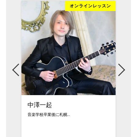
ッスン
オンラインレッスン
上村洋平
黒田
1979年5月生まれ...
ロサンゼ