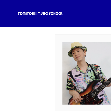
内
容
を
ス
キ
ッ
プ